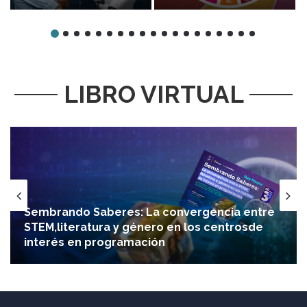
educación y vida en
Iniciativas,
la era de la IA
conceptos y
realidades.
LIBRO VIRTUAL
Sembrando Saberes: La convergencia entre
STEM,literatura y género en los centrosde
interés en programación