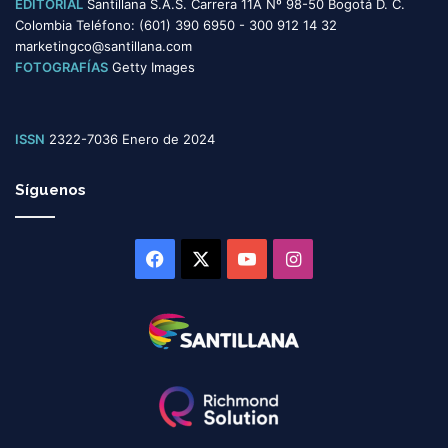
EDITORIAL
Santillana S.A.S. Carrera 11A Nº 98-50 Bogotá D. C.
Colombia Teléfono: (601) 390 6950 - 300 912 14 32
marketingco@santillana.com
FOTOGRAFÍAS
Getty Images
ISSN
2322-7036 Enero de 2024
Síguenos
Facebook
X
YouTube
Instagram