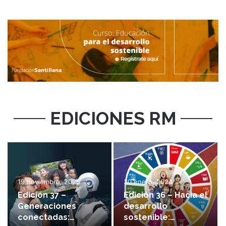
EDICIONES RM
19 noviembre, 2025
30 enero, 2024
Edición 37 –
Edición 36 – Hacia el
Generaciones
desarrollo
conectadas:
sostenible: