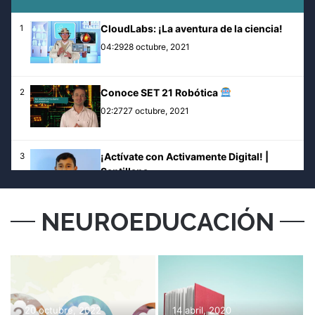
CloudLabs: ¡La aventura de la ciencia!
1
04:29
28 octubre, 2021
Conoce SET 21 Robótica
2
02:27
27 octubre, 2021
¡Actívate con Activamente Digital! |
3
Santillana
02:11
8 febrero, 2022
NEUROEDUCACIÓN
¡Así aprenden del mundo las nuevas
4
generaciones! - UNOi
02:41
19 mayo, 2022
Aprender es una gran experiencia | UNOi
5
03:13
3 febrero, 2022
20 octubre, 2022
14 abril, 2020