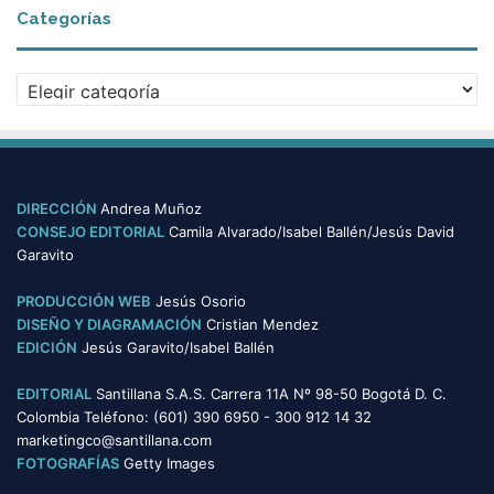
Categorías
h
i
v
C
o
a
s
t
e
g
o
DIRECCIÓN
Andrea Muñoz
r
CONSEJO EDITORIAL
Camila Alvarado/Isabel Ballén/Jesús David
í
Garavito
a
s
PRODUCCIÓN WEB
Jesús Osorio
DISEÑO Y DIAGRAMACIÓN
Cristian Mendez
EDICIÓN
Jesús Garavito/Isabel Ballén
EDITORIAL
Santillana S.A.S. Carrera 11A Nº 98-50 Bogotá D. C.
Colombia Teléfono: (601) 390 6950 - 300 912 14 32
marketingco@santillana.com
FOTOGRAFÍAS
Getty Images