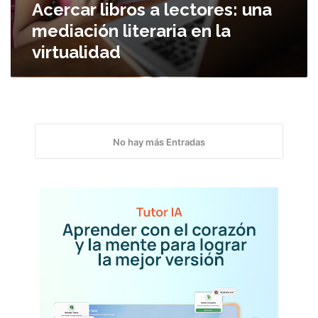
c
Acercar libros a lectores: una
p
t
mediación literaria en la
a
o
n
virtualidad
r
d
e
e
s
m
:
i
u
a
n
a
No hay más Entradas
m
e
d
i
a
c
i
ó
n
l
i
t