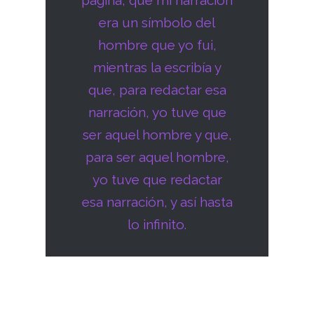
era un símbolo del
hombre que yo fui,
mientras la escribía y
que, para redactar esa
narración, yo tuve que
ser aquel hombre y que,
para ser aquel hombre,
yo tuve que redactar
esa narración, y así hasta
lo infinito.