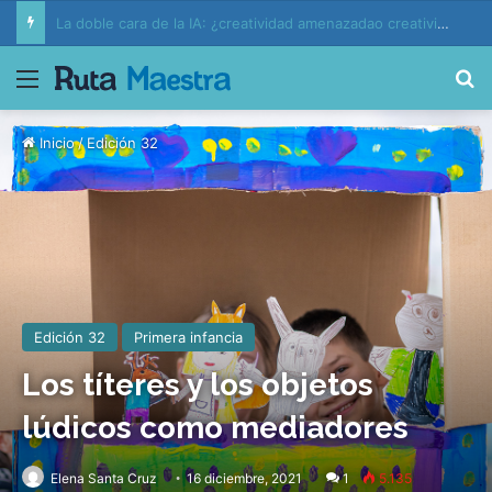
Educación, lenguaje y pensamientoen la encrucijada de la inteligencia artificial
Menú
B
Inicio
/
Edición 32
Edición 32
Primera infancia
Los títeres y los objetos
lúdicos como mediadores
Elena Santa Cruz
16 diciembre, 2021
1
5.135