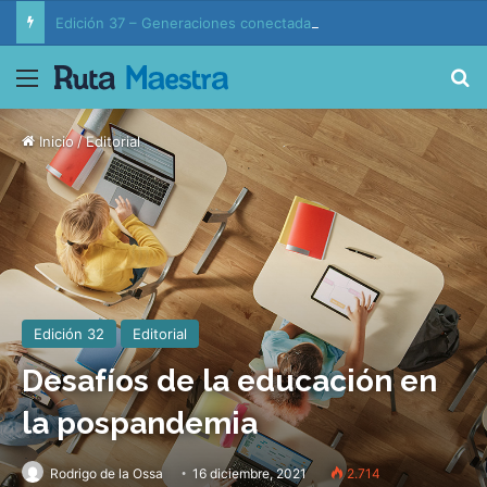
Edición 37 – Generaciones conectadas: educación y vida en la era de la IA
Menú
B
Inicio
/
Editorial
Edición 32
Editorial
Desafíos de la educación en
la pospandemia
Rodrigo de la Ossa
16 diciembre, 2021
2.714