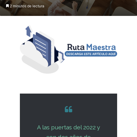
2 minutos de lectura
A las puertas del 2022 y
con dos años de