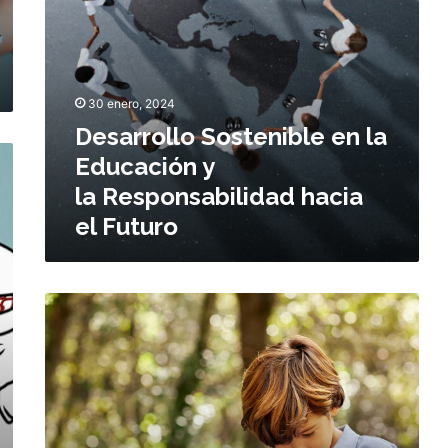
o
S
o
s
t
30 enero, 2024
e
Desarrollo Sostenible en la
n
i
Educación y
b
la Responsabilidad hacia
l
el Futuro
e
e
n
l
C
a
e
E
r
d
r
u
a
c
n
a
d
c