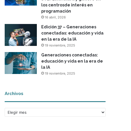
los centrosde interés en
programación
16 abril, 2026
Edición 37 – Generaciones
conectadas: educación y vida
en la era de la IA
19 noviembre, 2025
Generaciones conectadas:
educación y vida en la era de
la IA
19 noviembre, 2025
Archivos
A
r
c
h