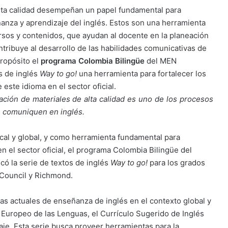
alta calidad desempeñan un papel fundamental para
ñanza y aprendizaje del inglés. Estos son una herramienta
rsos y contenidos, que ayudan al docente en la planeación
ntribuye al desarrollo de las habilidades comunicativas de
propósito el
programa Colombia Bilingüe
del MEN
os de inglés
Way to go!
una herramienta para fortalecer los
este idioma en el sector oficial.
ción de materiales de alta calidad es uno de los procesos
e comuniquen en inglés.
local y global, y como herramienta fundamental para
en el sector oficial, el programa Colombia Bilingüe del
có la serie de textos de inglés
Way to go!
para los grados
sh Council y Richmond.
as actuales de enseñanza de inglés en el contexto global y
 Europeo de las Lenguas, el Currículo Sugerido de Inglés
je. Esta serie busca proveer herramientas para la