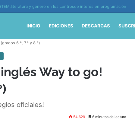
ión y vida en la era de la IA
INICIO
EDICIONES
DESCARGAS
SUSCR
(grados 6.º, 7.º y 8.º)
l
 inglés Way to go!
º)
gios oficiales!
54.629
6 minutos de lectura