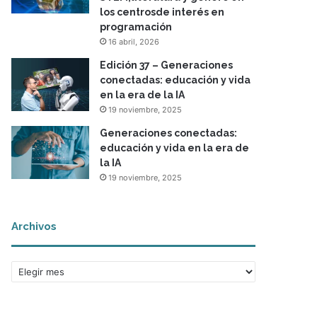
los centrosde interés en
programación
16 abril, 2026
Edición 37 – Generaciones
conectadas: educación y vida
en la era de la IA
19 noviembre, 2025
Generaciones conectadas:
educación y vida en la era de
la IA
19 noviembre, 2025
Archivos
A
r
c
h