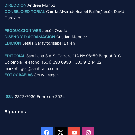
e
o
DIRECCIÓN
Andrea Muñoz
s
r
CONSEJO EDITORIAL
Camila Alvarado/Isabel Ballén/Jesús David
d
í
Garavito
e
a
l
s
PRODUCCIÓN WEB
Jesús Osorio
o
DISEÑO Y DIAGRAMACIÓN
Cristian Mendez
s
EDICIÓN
Jesús Garavito/Isabel Ballén
p
r
EDITORIAL
Santillana S.A.S. Carrera 11A Nº 98-50 Bogotá D. C.
o
Colombia Teléfono: (601) 390 6950 - 300 912 14 32
t
marketingco@santillana.com
a
FOTOGRAFÍAS
Getty Images
g
o
n
i
ISSN
2322-7036 Enero de 2024
s
t
Síguenos
a
s
Facebook
X
YouTube
Instagram