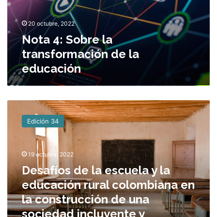
t
n
r
20 octubre, 2022
a
n
Nota 4: Sobre la
s
transformación de la
f
educación
o
r
m
a
D
c
e
i
Edición 34
s
ó
a
n
f
d
19 octubre, 2022
í
e
o
Desafíos de la escuela y la
l
s
a
educación rural colombiana en
d
e
la construcción de una
e
d
l
u
sociedad incluyente y
a