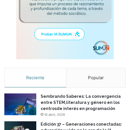
r
p
a
a
l
n
d
d
e
e
s
m
d
i
e
a
l
:
a
a
s
l
p
g
Reciente
Popular
r
u
á
n
c
a
t
Sembrando Saberes: La convergencia
s
i
entre STEM,literatura y género en los
r
c
centrosde interés en programación
e
a
f
16 abril, 2026
s
l
Edición 37 – Generaciones conectadas:
e
e