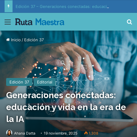
Edición 37 – Generaciones conectadas: educación y vida en la era de la IA
Menú
B
Inicio
/
Edición 37
Edición 37
Editorial
Generaciones conectadas:
educación y vida en la era de
la IA
Ahana Datta
19 noviembre, 2025
1.308