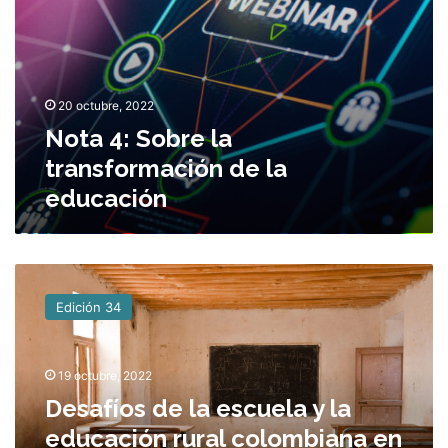
e
c
l
i
a
ó
t
n
r
20 octubre, 2022
a
n
Nota 4: Sobre la
s
transformación de la
f
educación
o
r
m
a
D
c
e
i
Edición 34
s
ó
a
n
f
d
19 octubre, 2022
í
e
o
Desafíos de la escuela y la
l
s
a
educación rural colombiana en
d
e