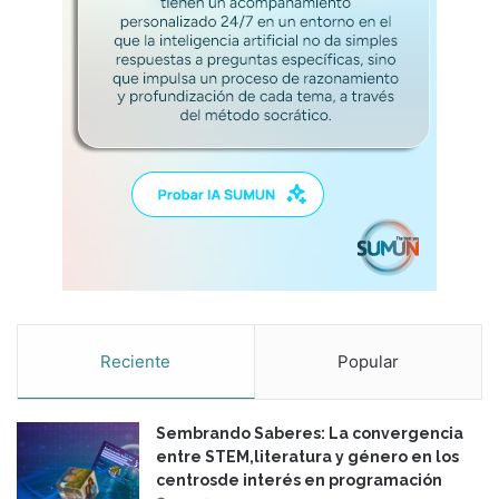
r
o
r
d
u
e
r
p
a
a
l
n
d
d
e
e
s
m
d
i
e
a
l
:
a
a
s
l
p
g
Reciente
Popular
r
u
á
n
c
a
t
Sembrando Saberes: La convergencia
s
i
entre STEM,literatura y género en los
r
c
centrosde interés en programación
e