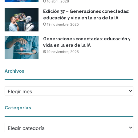
a
f
16 abril, 2026
s
l
Edición 37 – Generaciones conectadas:
e
e
educación y vida en la era de la IA
x
x
19 noviembre, 2025
p
i
e
o
Generaciones conectadas: educación y
r
n
vida en la era de la IA
i
e
19 noviembre, 2025
m
s
e
a
n
p
Archivos
t
a
a
r
l
t
A
e
i
r
s
r
c
d
Categorías
h
e
i
l
v
a
C
o
s
a
s
v