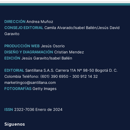
t
o
e
c
g
e
o
DIRECCIÓN
Andrea Muñoz
s
r
CONSEJO EDITORIAL
Camila Alvarado/Isabel Ballén/Jesús David
d
í
Garavito
e
a
l
s
PRODUCCIÓN WEB
Jesús Osorio
o
DISEÑO Y DIAGRAMACIÓN
Cristian Mendez
s
EDICIÓN
Jesús Garavito/Isabel Ballén
p
r
EDITORIAL
Santillana S.A.S. Carrera 11A Nº 98-50 Bogotá D. C.
o
Colombia Teléfono: (601) 390 6950 - 300 912 14 32
t
marketingco@santillana.com
a
FOTOGRAFÍAS
Getty Images
g
o
n
i
ISSN
2322-7036 Enero de 2024
s
t
Síguenos
a