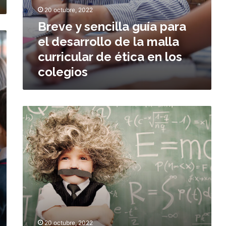
a
s
20 octubre, 2022
g
d
Breve y sencilla guía para
u
e
í
el desarrollo de la malla
l
a
a
curricular de ética en los
p
p
colegios
a
r
r
e
a
n
e
d
M
l
i
i
d
z
s
e
a
a
s
j
c
a
e
e
r
r
r
t
o
i
l
j
l
o
o
20 octubre, 2022