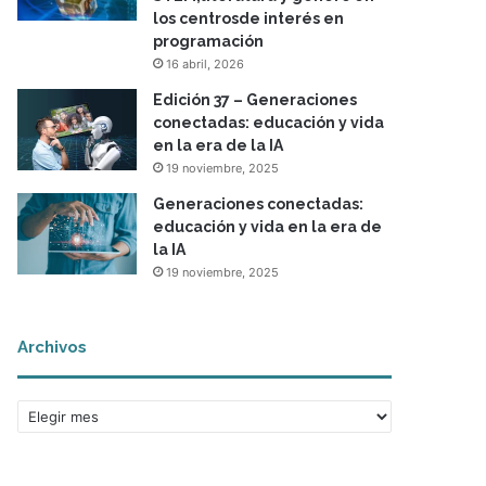
los centrosde interés en
programación
16 abril, 2026
Edición 37 – Generaciones
conectadas: educación y vida
en la era de la IA
19 noviembre, 2025
Generaciones conectadas:
educación y vida en la era de
la IA
19 noviembre, 2025
Archivos
A
r
c
h