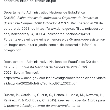
cobertura-bruta-en-transicion.pdf
Departamento Administrativo Nacional de Estadística
(2018b).
Ficha técnica de indicadores Objetivos de Desarrollo
Sostenible Conpes 3918: Indicador 4.2.3.C.
Recuperado el 26 de
octubre de 2023, de https://www.dane.gov.co/files/indicadores-
ods/indicadores/04/ODS04-Indicadores-nacionales/423C-
Porcentaje-de-ninos-y-ninas-menores-de-5-anos-que-asisten-a-
un-hogar-comunitario-jardin-centro-de-desarrollo-infantil-o-
colegio.pdf
Departamento Administrativo Nacional de Estadística (20 de abril
de 2023).
Encuesta Nacional de Calidad de Vida (ECV)
2022
[Boletín Técnico].
https://www.dane.gov.co/files/investigaciones/condiciones_vida/c
alidad_vida/2022/Boletin_Tecnico_ECV_2022.pdf
Duarte, P., García, L., Guarín, S., Llanes, L., Melo, M., Navarro, H.,
Ramírez, Y. & Rodríguez, C. (2015).
Leer es mi cuento: Libros para
la primera infancia, retorno de una inversión en el