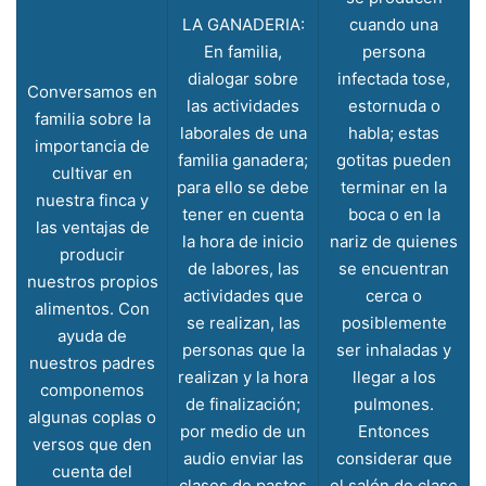
LA GANADERIA:
cuando una
En familia,
persona
dialogar sobre
infectada tose,
Conversamos en
las actividades
estornuda o
familia sobre la
laborales de una
habla; estas
importancia de
familia ganadera;
gotitas pueden
cultivar en
para ello se debe
terminar en la
nuestra finca y
tener en cuenta
boca o en la
las ventajas de
la hora de inicio
nariz de quienes
producir
de labores, las
se encuentran
nuestros propios
actividades que
cerca o
alimentos. Con
se realizan, las
posiblemente
ayuda de
personas que la
ser inhaladas y
nuestros padres
realizan y la hora
llegar a los
componemos
de finalización;
pulmones.
algunas coplas o
por medio de un
Entonces
versos que den
audio enviar las
considerar que
cuenta del
clases de pastos
el salón de clase