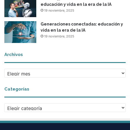
educación y vida en la era de la IA
19 noviembre, 2025
Generaciones conectadas: educación y
vida en la era de la IA
19 noviembre, 2025
Archivos
A
r
c
Categorías
h
i
v
C
o
a
s
t
e