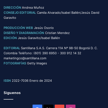
g
o
DIRECCIÓN
Andrea Muñoz
r
CONSEJO EDITORIAL
Camila Alvarado/Isabel Ballén/Jesús David
í
Garavito
a
s
PRODUCCIÓN WEB
Jesús Osorio
DISEÑO Y DIAGRAMACIÓN
Cristian Mendez
EDICIÓN
Jesús Garavito/Isabel Ballén
EDITORIAL
Santillana S.A.S. Carrera 11A Nº 98-50 Bogotá D. C.
Colombia Teléfono: (601) 390 6950 - 300 912 14 32
marketingco@santillana.com
FOTOGRAFÍAS
Getty Images
ISSN
2322-7036 Enero de 2024
Síguenos