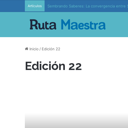
Artículos
Edición 37 – Generaciones conectadas: educac
Inicio
/
Edición 22
Edición 22
¿
Q
u
é
h
a
y
p