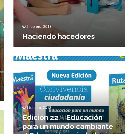
r
e
e
n
s
t
e
2 febrero, 2018
Haciendo hacedores
E
d
i
c
i
ó
n
2
1 febrero, 2018
2
Edición 22 – Educación
–
E
para un mundo cambiante
d