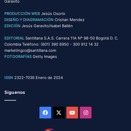
Garavito
a
s
PRODUCCIÓN WEB
Jesús Osorio
DISEÑO Y DIAGRAMACIÓN
Cristian Mendez
EDICIÓN
Jesús Garavito/Isabel Ballén
EDITORIAL
Santillana S.A.S. Carrera 11A Nº 98-50 Bogotá D. C.
Colombia Teléfono: (601) 390 6950 - 300 912 14 32
marketingco@santillana.com
FOTOGRAFÍAS
Getty Images
ISSN
2322-7036 Enero de 2024
Síguenos
Facebook
X
YouTube
Instagram