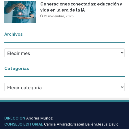
Generaciones conectadas: educación y
vida en la era de la IA
19 noviembre, 2025
Archivos
A
r
c
Categorías
h
i
v
C
o
a
s
t
e
g
o
DIRECCIÓN
Andrea Muñoz
r
CONSEJO EDITORIAL
Camila Alvarado/Isabel Ballén/Jesús David
í