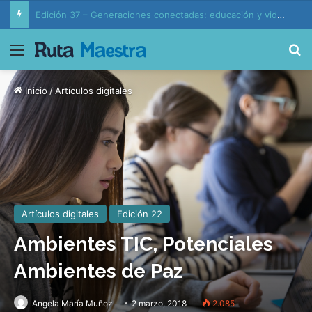
Edición 37 – Generaciones conectadas: educación y vida en la era de la IA
Menú
B
Inicio
/
Artículos digitales
Artículos digitales
Edición 22
Ambientes TIC, Potenciales
Ambientes de Paz
Angela María Muñoz
2 marzo, 2018
2.085