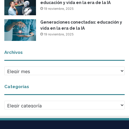
educación y vida en la era de la IA
19 noviembre, 2025
Generaciones conectadas: educación y
vida en la era de la IA
19 noviembre, 2025
Archivos
A
r
c
Categorías
h
i
v
C
o
a
s
t
e
g