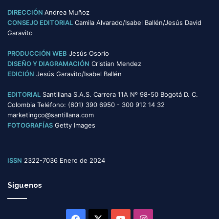
o
DIRECCIÓN
Andrea Muñoz
r
CONSEJO EDITORIAL
Camila Alvarado/Isabel Ballén/Jesús David
í
Garavito
a
s
PRODUCCIÓN WEB
Jesús Osorio
DISEÑO Y DIAGRAMACIÓN
Cristian Mendez
EDICIÓN
Jesús Garavito/Isabel Ballén
EDITORIAL
Santillana S.A.S. Carrera 11A Nº 98-50 Bogotá D. C.
Colombia Teléfono: (601) 390 6950 - 300 912 14 32
marketingco@santillana.com
FOTOGRAFÍAS
Getty Images
ISSN
2322-7036 Enero de 2024
Síguenos
Facebook
X
YouTube
Instagram