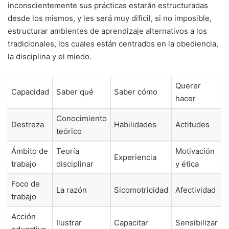
inconscientemente sus prácticas estarán estructuradas
desde los mismos, y les será muy difícil, si no imposible,
estructurar ambientes de aprendizaje alternativos a los
tradicionales, los cuales están centrados en la obediencia,
la disciplina y el miedo.
Querer
Capacidad
Saber qué
Saber cómo
hacer
Conocimiento
Destreza
Habilidades
Actitudes
teórico
Ámbito de
Teoría
Motivación
S
Experiencia
trabajo
disciplinar
y ética
l
Foco de
La razón
Sicomotricidad
Afectividad
O
trabajo
Acción
Ilustrar
Capacitar
Sensibilizar
C