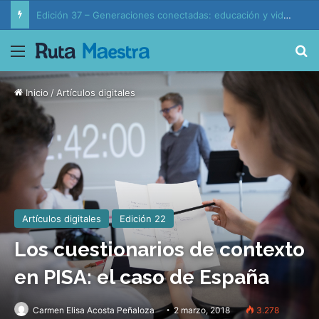
Edición 37 – Generaciones conectadas: educación y vida en la era de la IA
Menú
B
Inicio
/
Artículos digitales
Artículos digitales
Edición 22
Los cuestionarios de contexto
en PISA: el caso de España
Carmen Elisa Acosta Peñaloza
2 marzo, 2018
3.278