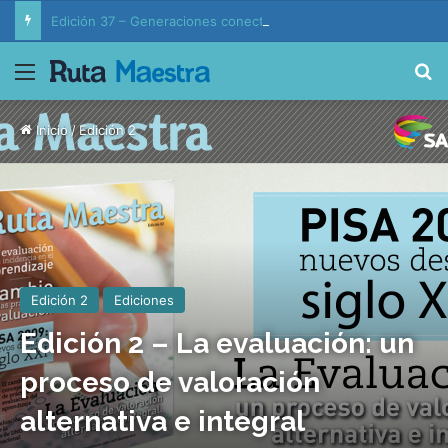
Edición 37 – Generaciones conectadas: educación y vida en la era de la IA
Menú
B
Inicio
/
Edición 2
Edición 2
Ediciones
Edición 2 – La evaluación: un
proceso de valoración
alternativa e integral