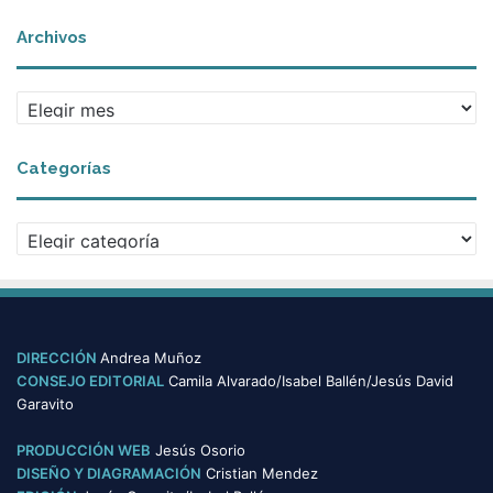
Archivos
A
r
c
Categorías
h
i
v
C
o
a
s
t
e
g
o
DIRECCIÓN
Andrea Muñoz
r
CONSEJO EDITORIAL
Camila Alvarado/Isabel Ballén/Jesús David
í
Garavito
a
s
PRODUCCIÓN WEB
Jesús Osorio
DISEÑO Y DIAGRAMACIÓN
Cristian Mendez