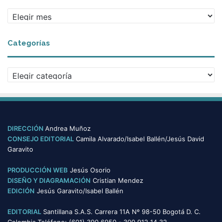
A
r
c
Categorías
h
i
v
C
o
a
s
t
e
g
o
DIRECCIÓN
Andrea Muñoz
r
CONSEJO EDITORIAL
Camila Alvarado/Isabel Ballén/Jesús David
í
Garavito
a
s
PRODUCCIÓN WEB
Jesús Osorio
DISEÑO Y DIAGRAMACIÓN
Cristian Mendez
EDICIÓN
Jesús Garavito/Isabel Ballén
EDITORIAL
Santillana S.A.S. Carrera 11A Nº 98-50 Bogotá D. C.