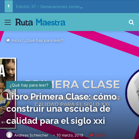
Edición 37 – Generaciones conectadas: educación y vida en la era de la IA
Menú
B
Inicio
/
¿Qué hay para leer?
¿Qué hay para leer?
Libro Primera Clase: cómo
construir una escuela de
calidad para el siglo xxi
Andreas Schleicher
10 marzo, 2019
5.083