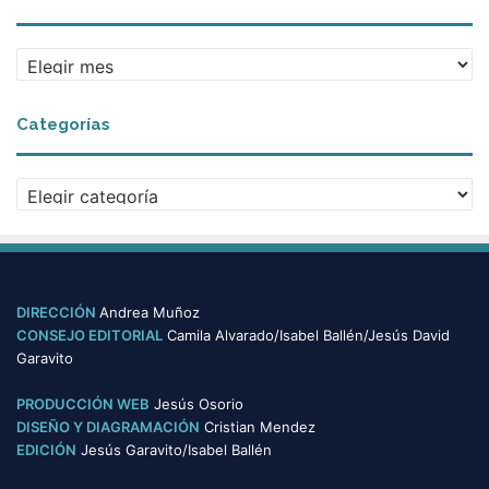
A
r
c
Categorías
h
i
v
C
o
a
s
t
e
g
o
DIRECCIÓN
Andrea Muñoz
r
CONSEJO EDITORIAL
Camila Alvarado/Isabel Ballén/Jesús David
í
Garavito
a
s
PRODUCCIÓN WEB
Jesús Osorio
DISEÑO Y DIAGRAMACIÓN
Cristian Mendez
EDICIÓN
Jesús Garavito/Isabel Ballén