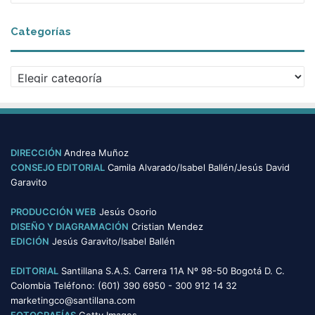
r
c
Categorías
h
i
v
C
o
a
s
t
e
g
o
DIRECCIÓN
Andrea Muñoz
r
CONSEJO EDITORIAL
Camila Alvarado/Isabel Ballén/Jesús David
í
Garavito
a
s
PRODUCCIÓN WEB
Jesús Osorio
DISEÑO Y DIAGRAMACIÓN
Cristian Mendez
EDICIÓN
Jesús Garavito/Isabel Ballén
EDITORIAL
Santillana S.A.S. Carrera 11A Nº 98-50 Bogotá D. C.
Colombia Teléfono: (601) 390 6950 - 300 912 14 32
marketingco@santillana.com
FOTOGRAFÍAS
Getty Images