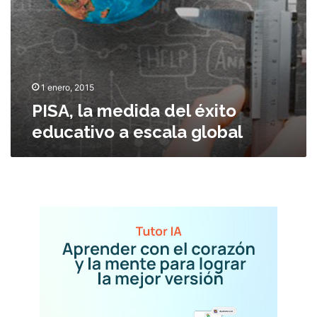
d
a
d
e
l
é
1 enero, 2015
x
PISA, la medida del éxito
i
educativo a escala global
t
o
e
d
u
c
a
t
i
v
o
a
e