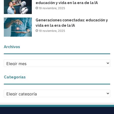
educación y vida en la era de la IA
19 noviembre, 2025
Generaciones conectadas: educación y
vida en la era de la IA
19 noviembre, 2025
Archivos
A
r
c
Categorías
h
i
v
C
o
a
s
t
e
g