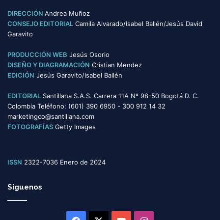
o
DIRECCIÓN
Andrea Muñoz
r
CONSEJO EDITORIAL
Camila Alvarado/Isabel Ballén/Jesús David
í
Garavito
a
s
PRODUCCIÓN WEB
Jesús Osorio
DISEÑO Y DIAGRAMACIÓN
Cristian Mendez
EDICIÓN
Jesús Garavito/Isabel Ballén
EDITORIAL
Santillana S.A.S. Carrera 11A Nº 98-50 Bogotá D. C.
Colombia Teléfono: (601) 390 6950 - 300 912 14 32
marketingco@santillana.com
FOTOGRAFÍAS
Getty Images
ISSN
2322-7036 Enero de 2024
Síguenos