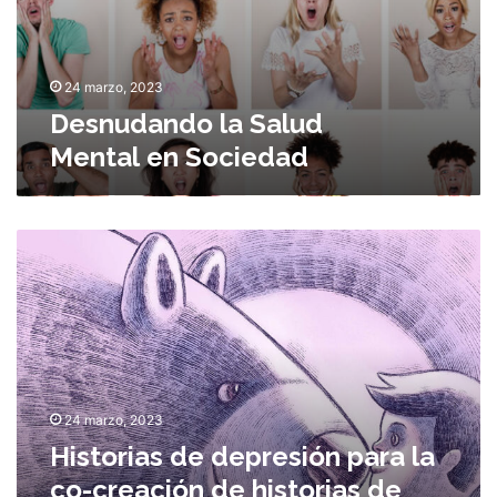
S
a
l
u
24 marzo, 2023
d
Desnudando la Salud
M
Mental en Sociedad
e
n
t
a
H
l
i
s
e
t
n
o
S
r
o
i
c
a
i
24 marzo, 2023
s
e
Historias de depresión para la
d
d
e
a
co-creación de historias de
d