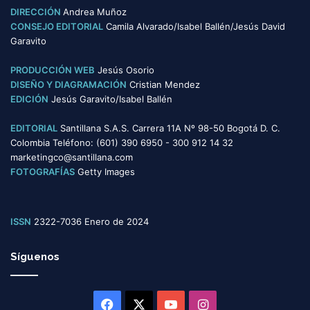
o
DIRECCIÓN
Andrea Muñoz
r
CONSEJO EDITORIAL
Camila Alvarado/Isabel Ballén/Jesús David
í
Garavito
a
s
PRODUCCIÓN WEB
Jesús Osorio
DISEÑO Y DIAGRAMACIÓN
Cristian Mendez
EDICIÓN
Jesús Garavito/Isabel Ballén
EDITORIAL
Santillana S.A.S. Carrera 11A Nº 98-50 Bogotá D. C.
Colombia Teléfono: (601) 390 6950 - 300 912 14 32
marketingco@santillana.com
FOTOGRAFÍAS
Getty Images
ISSN
2322-7036 Enero de 2024
Síguenos
Facebook
X
YouTube
Instagram