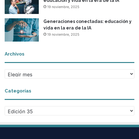
educación y vida en la era de la IA
19 noviembre, 2025
Generaciones conectadas: educación y
vida en la era de la IA
19 noviembre, 2025
Archivos
A
r
c
Categorías
h
i
v
C
o
a
s
t
e
g