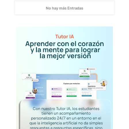
v
a
No hay más Entradas
v
i
d
a
s