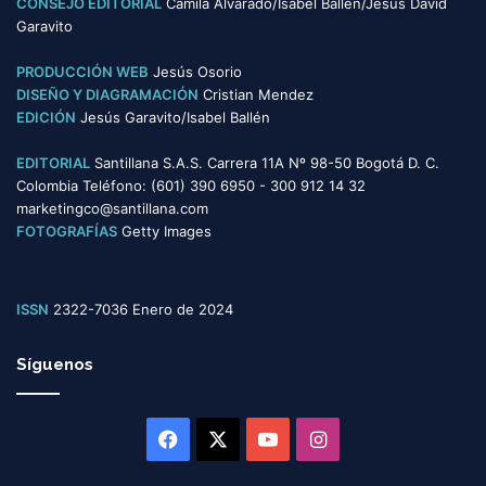
CONSEJO EDITORIAL
Camila Alvarado/Isabel Ballén/Jesús David
í
Garavito
a
s
PRODUCCIÓN WEB
Jesús Osorio
DISEÑO Y DIAGRAMACIÓN
Cristian Mendez
EDICIÓN
Jesús Garavito/Isabel Ballén
EDITORIAL
Santillana S.A.S. Carrera 11A Nº 98-50 Bogotá D. C.
Colombia Teléfono: (601) 390 6950 - 300 912 14 32
marketingco@santillana.com
FOTOGRAFÍAS
Getty Images
ISSN
2322-7036 Enero de 2024
Síguenos
Facebook
X
YouTube
Instagram