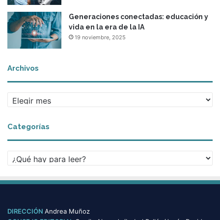
Generaciones conectadas: educación y
vida en la era de la IA
19 noviembre, 2025
Archivos
A
r
c
Categorías
h
i
v
C
o
a
s
t
e
g
o
DIRECCIÓN
Andrea Muñoz
r