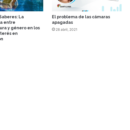
aberes: La
El problema de las cámaras
a entre
apagadas
ura y género en los
28 abril, 2021
nterés en
ón