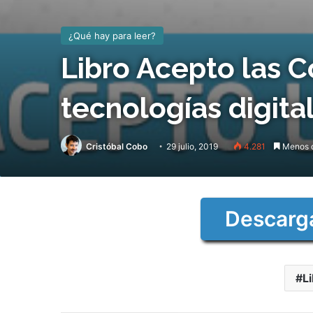
¿Qué hay para leer?
Libro Acepto las C
tecnologías digita
Cristóbal Cobo
29 julio, 2019
4.281
Menos d
Descarga
Li