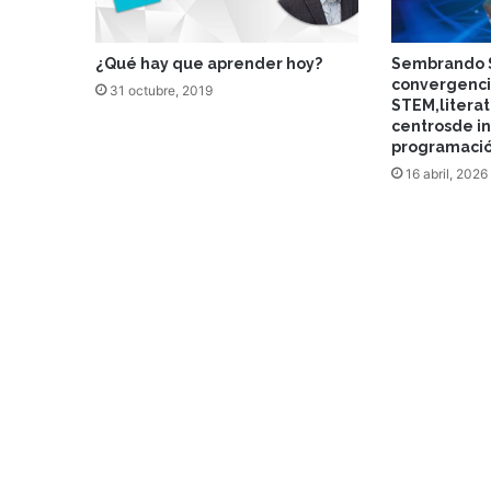
¿Qué hay que aprender hoy?
Sembrando S
convergenci
31 octubre, 2019
STEM,literat
centrosde i
programaci
16 abril, 2026