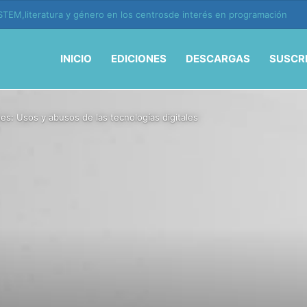
TEM,literatura y género en los centrosde interés en programación
INICIO
EDICIONES
DESCARGAS
SUSCR
es: Usos y abusos de las tecnologías digitales