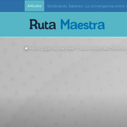
Artículos
Sembrando Saberes: La convergencia entre S
Inicio
/
¿Qué hay para leer?
/
Libro Acepto las Condicion