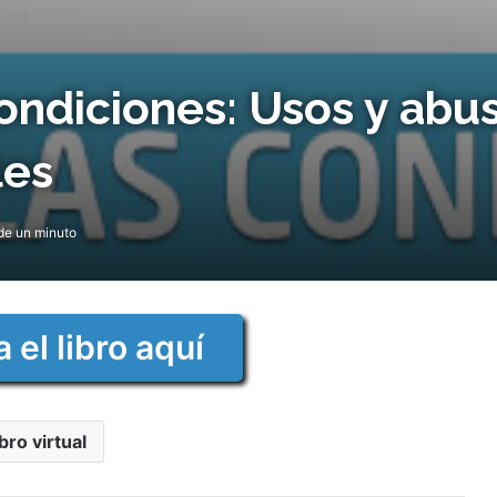
ondiciones: Usos y abus
les
e un minuto
 el libro aquí
bro virtual