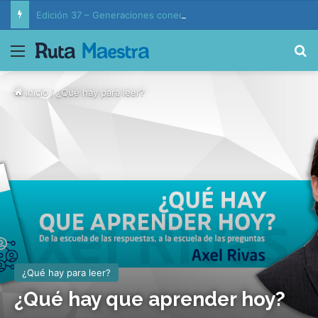
Edición 37 – Generaciones conectadas: educación y vida en la era de la IA
Menú
B
Inicio
/
¿Qué hay para leer?
¿Qué hay para leer?
¿Qué hay que aprender hoy?