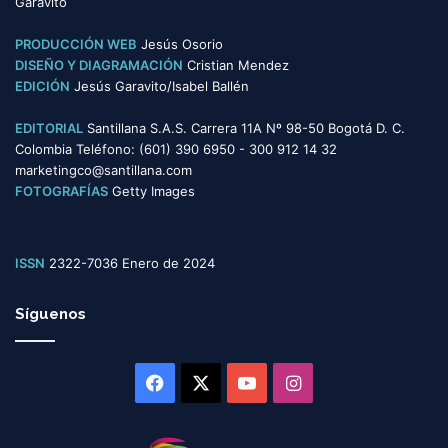
Garavito
a
s
PRODUCCIÓN WEB
Jesús Osorio
DISEÑO Y DIAGRAMACIÓN
Cristian Mendez
EDICIÓN
Jesús Garavito/Isabel Ballén
EDITORIAL
Santillana S.A.S. Carrera 11A Nº 98-50 Bogotá D. C.
Colombia Teléfono: (601) 390 6950 - 300 912 14 32
marketingco@santillana.com
FOTOGRAFÍAS
Getty Images
ISSN
2322-7036 Enero de 2024
Síguenos
Facebook
X
YouTube
Instagram