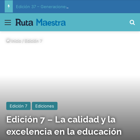
Edición 37 – Generaciones conectadas: educación y vida en la era de la IA
Menú
B
Inicio
/
Edición 7
Edición 7
Ediciones
Edición 7 – La calidad y la
excelencia en la educación