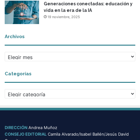
Generaciones conectadas: educación y
vida en la era de la IA
19 noviembre, 2025
Archivos
A
r
c
Categorías
h
i
v
C
o
a
s
t
e
g
o
DIRECCIÓN
Andrea Muñoz
r
CONSEJO EDITORIAL
Camila Alvarado/Isabel Ballén/Jesús David
í