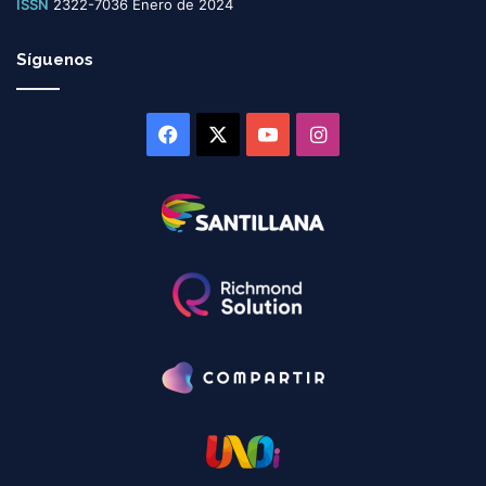
ISSN
2322-7036 Enero de 2024
Síguenos
Facebook
X
YouTube
Instagram