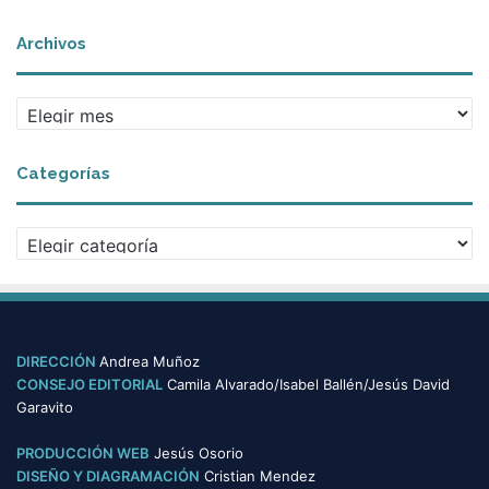
Archivos
A
r
c
Categorías
h
i
v
C
o
a
s
t
e
g
o
DIRECCIÓN
Andrea Muñoz
r
CONSEJO EDITORIAL
Camila Alvarado/Isabel Ballén/Jesús David
í
Garavito
a
s
PRODUCCIÓN WEB
Jesús Osorio
DISEÑO Y DIAGRAMACIÓN
Cristian Mendez