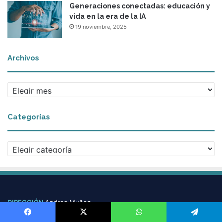
Generaciones conectadas: educación y
vida en la era de la IA
19 noviembre, 2025
Archivos
A
r
c
Categorías
h
i
v
C
o
a
s
t
e
g
o
DIRECCIÓN
Andrea Muñoz
r
CONSEJO EDITORIAL
Camila Alvarado/Isabel Ballén/Jesús David
í