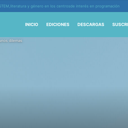
ión y vida en la era de la IA
INICIO
EDICIONES
DESCARGAS
SUSCR
unos dilemas