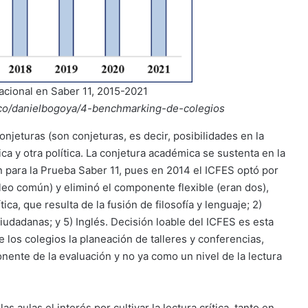
cional en Saber 11, 2015-2021
u.co/danielbogoya/4-benchmarking-de-colegios
njeturas (son conjeturas, es decir, posibilidades en la
 y otra política. La conjetura académica se sustenta en la
para la Prueba Saber 11, pues en 2014 el ICFES optó por
leo común) y eliminó el componente flexible (eran dos),
ca, que resulta de la fusión de filosofía y lenguaje; 2)
iudadanas; y 5) Inglés. Decisión loable del ICFES es esta
los colegios la planeación de talleres y conferencias,
nente de la evaluación y no ya como un nivel de la lectura
s aulas el interés por cultivar la lectura crítica, tanto en