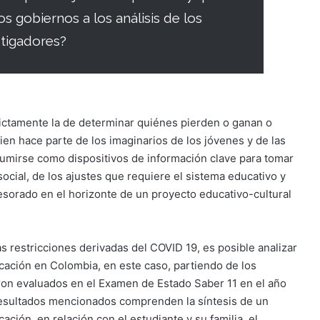
os gobiernos a los análisis de los
stigadores?
ictamente la de determinar quiénes pierden o ganan o
ien hace parte de los imaginarios de los jóvenes y de las
sumirse como dispositivos de información clave para tomar
social, de los ajustes que requiere el sistema educativo y
esorado en el horizonte de un proyecto educativo-cultural
s restricciones derivadas del COVID 19, es posible analizar
ucación en Colombia, en este caso, partiendo de los
ron evaluados en el Examen de Estado Saber 11 en el año
 resultados mencionados comprenden la síntesis de un
ción, en relación con el estudiante y su familia, el