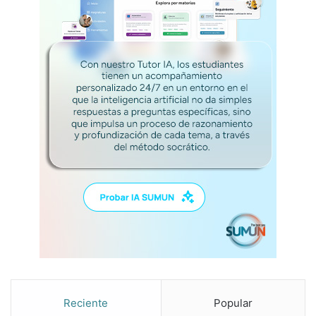
l
e
m
a
s
Reciente
Popular