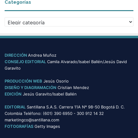
Categorías
h
i
v
C
o
a
s
t
e
g
o
DIRECCIÓN
Andrea Muñoz
r
CONSEJO EDITORIAL
Camila Alvarado/Isabel Ballén/Jesús David
í
Garavito
a
s
PRODUCCIÓN WEB
Jesús Osorio
DISEÑO Y DIAGRAMACIÓN
Cristian Mendez
EDICIÓN
Jesús Garavito/Isabel Ballén
EDITORIAL
Santillana S.A.S. Carrera 11A Nº 98-50 Bogotá D. C.
Colombia Teléfono: (601) 390 6950 - 300 912 14 32
marketingco@santillana.com
FOTOGRAFÍAS
Getty Images