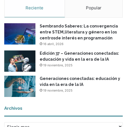
l
Reciente
Popular
a
e
s
c
Sembrando Saberes: La convergencia
u
entre STEM,literatura y género en los
e
centrosde interés en programación
l
16 abril, 2026
a
Edición 37 – Generaciones conectadas:
educación y vida en la era de la IA
19 noviembre, 2025
Generaciones conectadas: educación y
vida en la era de la IA
19 noviembre, 2025
Archivos
A