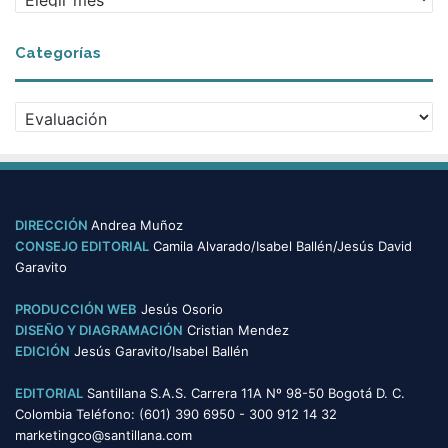
r
c
Categorías
h
i
v
C
o
a
s
t
e
g
o
DIRECCIÓN
Andrea Muñoz
r
CONSEJO EDITORIAL
Camila Alvarado/Isabel Ballén/Jesús David
í
Garavito
a
s
PRODUCCIÓN WEB
Jesús Osorio
DISEÑO Y DIAGRAMACIÓN
Cristian Mendez
EDICIÓN
Jesús Garavito/Isabel Ballén
EDITORIAL
Santillana S.A.S. Carrera 11A Nº 98-50 Bogotá D. C.
Colombia Teléfono: (601) 390 6950 - 300 912 14 32
marketingco@santillana.com