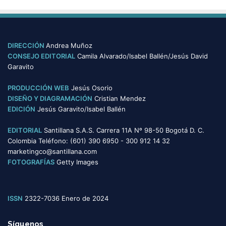
s
t
e
g
o
DIRECCIÓN
Andrea Muñoz
r
CONSEJO EDITORIAL
Camila Alvarado/Isabel Ballén/Jesús David
í
Garavito
a
s
PRODUCCIÓN WEB
Jesús Osorio
DISEÑO Y DIAGRAMACIÓN
Cristian Mendez
EDICIÓN
Jesús Garavito/Isabel Ballén
EDITORIAL
Santillana S.A.S. Carrera 11A Nº 98-50 Bogotá D. C.
Colombia Teléfono: (601) 390 6950 - 300 912 14 32
marketingco@santillana.com
FOTOGRAFÍAS
Getty Images
ISSN
2322-7036 Enero de 2024
Síguenos