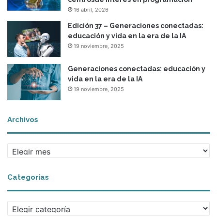
16 abril, 2026
Edición 37 – Generaciones conectadas:
educación y vida en la era de la IA
19 noviembre, 2025
Generaciones conectadas: educación y
vida en la era de la IA
19 noviembre, 2025
Archivos
A
r
c
Categorías
h
i
v
C
o
a