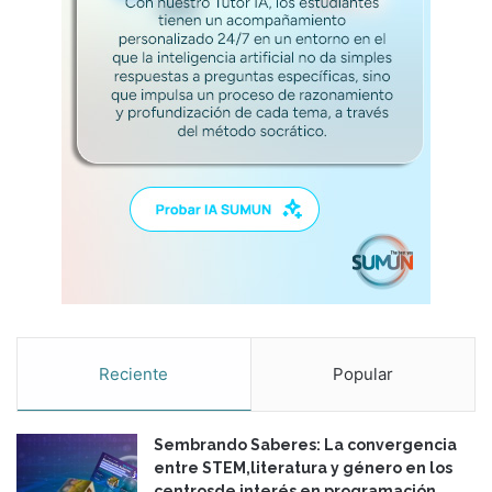
s
d
i
l
e
m
a
s
Reciente
Popular
Sembrando Saberes: La convergencia
entre STEM,literatura y género en los
centrosde interés en programación