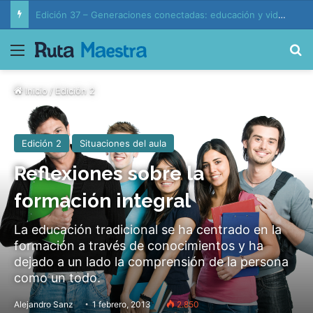
Edición 37 – Generaciones conectadas: educación y vida en la era de la IA
Menú
B
Inicio
/
Edición 2
Edición 2
Situaciones del aula
Reflexiones sobre la
formación integral
La educación tradicional se ha centrado en la
formación a través de conocimientos y ha
dejado a un lado la comprensión de la persona
como un todo.
Alejandro Sanz
1 febrero, 2013
2.850