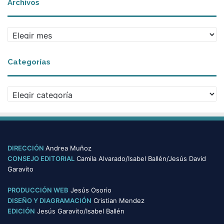
Archivos
A
r
c
Categorías
h
i
v
C
o
a
s
t
e
g
o
DIRECCIÓN
Andrea Muñoz
r
CONSEJO EDITORIAL
Camila Alvarado/Isabel Ballén/Jesús David
í
Garavito
a
s
PRODUCCIÓN WEB
Jesús Osorio
DISEÑO Y DIAGRAMACIÓN
Cristian Mendez
EDICIÓN
Jesús Garavito/Isabel Ballén