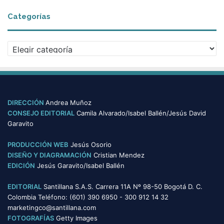
c
Categorías
h
i
v
C
o
a
s
t
e
g
o
DIRECCIÓN
Andrea Muñoz
r
CONSEJO EDITORIAL
Camila Alvarado/Isabel Ballén/Jesús David
í
Garavito
a
s
PRODUCCIÓN WEB
Jesús Osorio
DISEÑO Y DIAGRAMACIÓN
Cristian Mendez
EDICIÓN
Jesús Garavito/Isabel Ballén
EDITORIAL
Santillana S.A.S. Carrera 11A Nº 98-50 Bogotá D. C.
Colombia Teléfono: (601) 390 6950 - 300 912 14 32
marketingco@santillana.com
FOTOGRAFÍAS
Getty Images