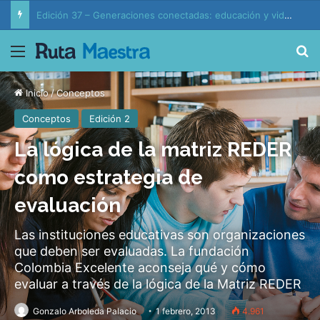
Edición 37 – Generaciones conectadas: educación y vida en la era de la IA
Menú
B
Inicio
/
Conceptos
Conceptos
Edición 2
La lógica de la matriz REDER
como estrategia de
evaluación
Las instituciones educativas son organizaciones
que deben ser evaluadas. La fundación
Colombia Excelente aconseja qué y cómo
evaluar a través de la lógica de la Matriz REDER
Gonzalo Arboleda Palacio
1 febrero, 2013
4.961