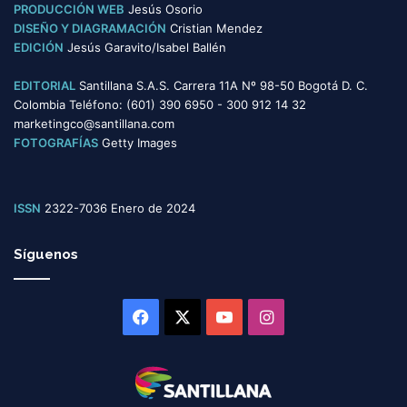
s
PRODUCCIÓN WEB
Jesús Osorio
DISEÑO Y DIAGRAMACIÓN
Cristian Mendez
EDICIÓN
Jesús Garavito/Isabel Ballén
EDITORIAL
Santillana S.A.S. Carrera 11A Nº 98-50 Bogotá D. C.
Colombia Teléfono: (601) 390 6950 - 300 912 14 32
marketingco@santillana.com
FOTOGRAFÍAS
Getty Images
ISSN
2322-7036 Enero de 2024
Síguenos
Facebook
X
YouTube
Instagram