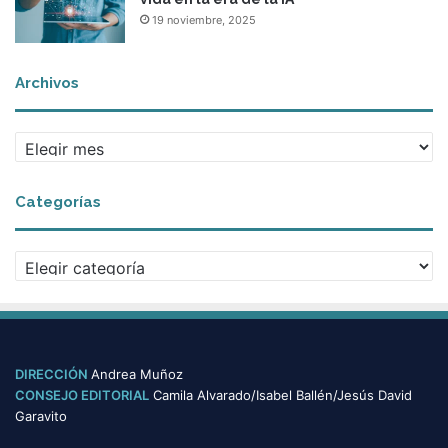
19 noviembre, 2025
Archivos
A
r
c
Categorías
h
i
v
C
o
a
s
t
e
g
o
DIRECCIÓN
Andrea Muñoz
r
CONSEJO EDITORIAL
Camila Alvarado/Isabel Ballén/Jesús David
í
Garavito
a