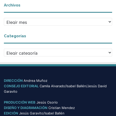
Archivos
A
r
c
Categorías
h
i
v
C
o
a
s
t
e
g
o
DIRECCIÓN
Andrea Muñoz
r
CONSEJO EDITORIAL
Camila Alvarado/Isabel Ballén/Jesús David
í
Garavito
a
s
PRODUCCIÓN WEB
Jesús Osorio
DISEÑO Y DIAGRAMACIÓN
Cristian Mendez
EDICIÓN
Jesús Garavito/Isabel Ballén