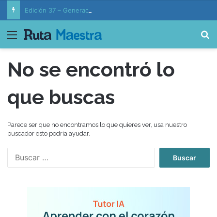
Edición 37 – Generaciones conectadas: educación y vida en la era de la IA
Menú
B
No se encontró lo
que buscas
Parece ser que no encontramos lo que quieres ver, usa nuestro
buscador esto podría ayudar.
B
u
s
c
a
r
: