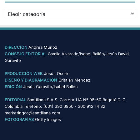
i
v
C
o
a
s
t
e
g
o
DIRECCIÓN
Andrea Muñoz
r
CONSEJO EDITORIAL
Camila Alvarado/Isabel Ballén/Jesús David
í
Garavito
a
s
PRODUCCIÓN WEB
Jesús Osorio
DISEÑO Y DIAGRAMACIÓN
Cristian Mendez
EDICIÓN
Jesús Garavito/Isabel Ballén
EDITORIAL
Santillana S.A.S. Carrera 11A Nº 98-50 Bogotá D. C.
Colombia Teléfono: (601) 390 6950 - 300 912 14 32
marketingco@santillana.com
FOTOGRAFÍAS
Getty Images