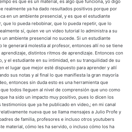
iempo es que es un material, es algo que funciona, yo digo
e realmente ya ha dado resultados positivos porque por
nca en un ambiente presencial, y es que el estudiante
r, que lo pueda rebobinar, que lo pueda repetir, que lo
almente sí, quien ve un video tutorial lo administra a su
n un ambiente presencial no sucede. Si un estudiante
le generará molestia al profesor, entonces allí no se tiene
aprendizaje, distintos ritmos de aprendizaje. Entonces con
, y el estudiante en su intimidad, en su tranquilidad de su
n el lugar que mejor esté dispuesto para aprender y allí
ndo sus notas y al final lo que manifiesta la gran mayoría
ideo, entonces sin duda esto es una herramienta que
r, que todos lleguen al nivel de comprensión que uno como
 que ha sido un impacto muy positivo, pues lo dicen los
 testimonios que ya he publicado en video,; en mi canal
relativamente nueva que se llama mensajes a Julio Profe y
adres de familia, profesores e incluso otros youtubers
e material, cómo les ha servido, o incluso cómo los ha