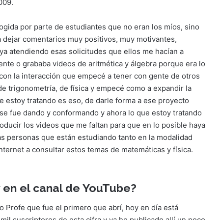
009.
ogida por parte de estudiantes que no eran los míos, sino
 dejar comentarios muy positivos, muy motivantes,
a atendiendo esas solicitudes que ellos me hacían a
nte o grababa videos de aritmética y álgebra porque era lo
con la interacción que empecé a tener con gente de otros
de trigonometría, de física y empecé como a expandir la
ue estoy tratando es eso, de darle forma a ese proyecto
 se fue dando y conformando y ahora lo que estoy tratando
roducir los videos que me faltan para que en lo posible haya
as personas que están estudiando tanto en la modalidad
nternet a consultar estos temas de matemáticas y física.
 en el canal de YouTube?
io Profe que fue el primero que abrí, hoy en día está
mil suscriptores de esta cifra y ya he publicado allí un poco