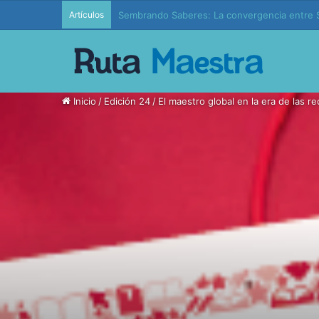
Artículos
Edición 37 – Generaciones conectadas: educac
Inicio
/
Edición 24
/
El maestro global en la era de las r