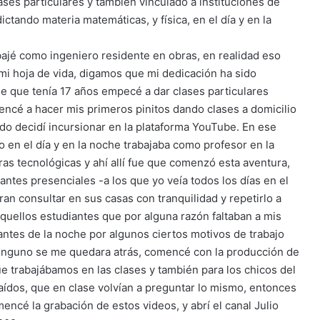
ses particulares y también vinculado a instituciones de
ctando materia matemáticas, y física, en el día y en la
bajé como ingeniero residente en obras, en realidad eso
mi hoja de vida, digamos que mi dedicación ha sido
e que tenía 17 años empecé a dar clases particulares
encé a hacer mis primeros pinitos dando clases a domicilio
ndo decidí incursionar en la plataforma YouTube. En ese
 en el día y en la noche trabajaba como profesor en la
as tecnológicas y ahí allí fue que comenzó esta aventura,
iantes presenciales -a los que yo veía todos los días en el
ran consultar en sus casas con tranquilidad y repetirlo a
quellos estudiantes que por alguna razón faltaban a mis
antes de la noche por algunos ciertos motivos de trabajo
nguno se me quedara atrás, comencé con la producción de
e trabajábamos en las clases y también para los chicos del
raídos, que en clase volvían a preguntar lo mismo, entonces
ncé la grabación de estos videos, y abrí el canal Julio