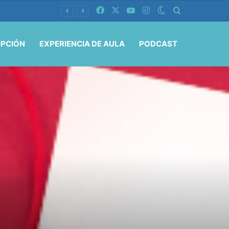
Facebook
X
YouTube
Instagram
Switch skin
Buscar por
IPCIÓN
EXPERIENCIA DE AULA
PODCAST