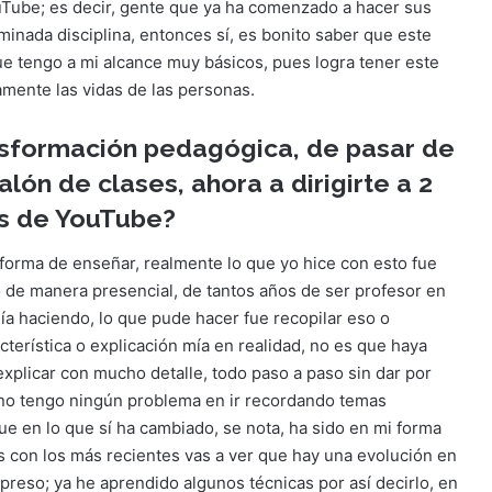
ouTube; es decir, gente que ya ha comenzado a hacer sus
nada disciplina, entonces sí, es bonito saber que este
e tengo a mi alcance muy básicos, pues logra tener este
amente las vidas de las personas.
sformación pedagógica, de pasar de
lón de clases, ahora a dirigirte a 2
és de YouTube?
orma de enseñar, realmente lo que yo hice con esto fue
do de manera presencial, de tantos años de ser profesor en
ía haciendo, lo que pude hacer fue recopilar eso o
terística o explicación mía en realidad, no es que haya
xplicar con mucho detalle, todo paso a paso sin dar por
 no tengo ningún problema en ir recordando temas
ue en lo que sí ha cambiado, se nota, ha sido en mi forma
 con los más recientes vas a ver que hay una evolución en
eso; ya he aprendido algunos técnicas por así decirlo, en