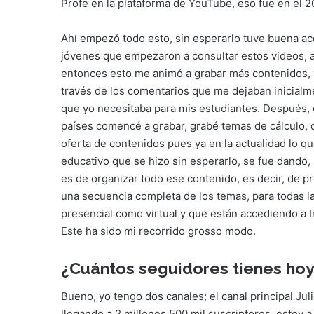
Profe en la plataforma de YouTube, eso fue en el 2
Ahí empezó todo esto, sin esperarlo tuve buena ac
jóvenes que empezaron a consultar estos videos, a
entonces esto me animó a grabar más contenidos, y
través de los comentarios que me dejaban inicialme
que yo necesitaba para mis estudiantes. Después, 
países comencé a grabar, grabé temas de cálculo, 
oferta de contenidos pues ya en la actualidad lo q
educativo que se hizo sin esperarlo, se fue dando,
es de organizar todo ese contenido, es decir, de p
una secuencia completa de los temas, para todas l
presencial como virtual y que están accediendo a I
Este ha sido mi recorrido grosso modo.
¿Cuántos seguidores tienes hoy
Bueno, yo tengo dos canales; el canal principal Jul
llegando a 2 millones 500 mil suscriptores, estoy a 