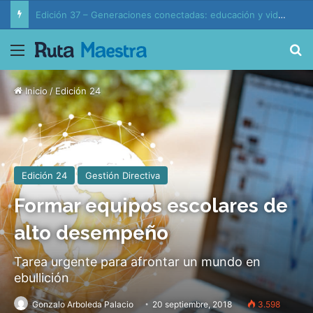
Edición 37 – Generaciones conectadas: educación y vida en la era de la IA
Menú
B
Inicio
/
Edición 24
Edición 24
Gestión Directiva
Formar equipos escolares de
alto desempeño
Tarea urgente para afrontar un mundo en
ebullición
Gonzalo Arboleda Palacio
20 septiembre, 2018
3.598