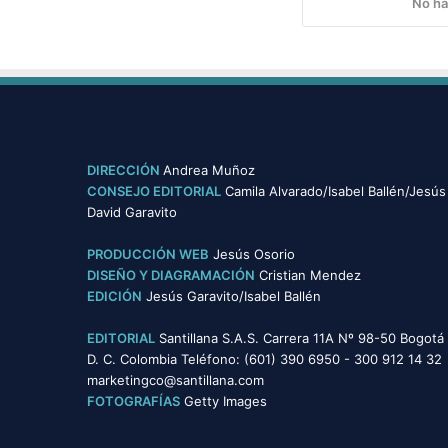
No ha
a
g
e
s
t
i
ó
n
DIRECCIÓN
Andrea Muñoz
p
CONSEJO EDITORIAL
Camila Alvarado/Isabel Ballén/Jesús
ú
David Garavito
b
l
PRODUCCIÓN WEB
Jesús Osorio
i
DISEÑO Y DIAGRAMACIÓN
Cristian Mendez
c
EDICIÓN
Jesús Garavito/Isabel Ballén
a
EDITORIAL
Santillana S.A.S. Carrera 11A Nº 98-50 Bogotá
D. C. Colombia Teléfono: (601) 390 6950 - 300 912 14 32
marketingco@santillana.com
FOTOGRAFÍAS
Getty Images