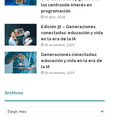
los centrosde interés en
programación
16 abril, 2026
Edición 37 – Generaciones
conectadas: educación y vida
en la era de la IA
19 noviembre, 2025
Generaciones conectadas:
educación y vida en la era de
la IA
19 noviembre, 2025
Archivos
A
r
c
h