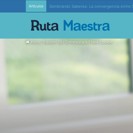
Artículos
Edición 37 – Generaciones conectadas: educac
Inicio
/
Edición 18
/
Entrevista a Frank Locker