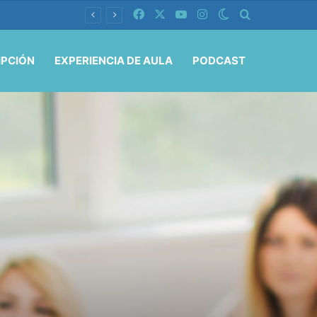
Facebook
X
YouTube
Instagram
Switch skin
Buscar por
IPCIÓN
EXPERIENCIA DE AULA
PODCAST