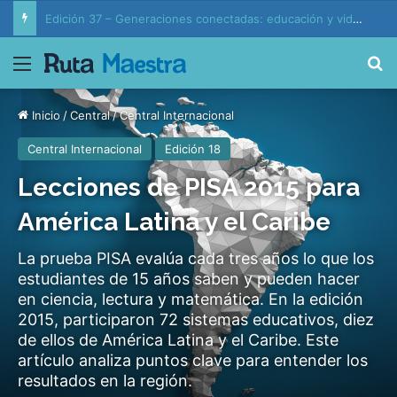
Edición 37 – Generaciones conectadas: educación y vida en la era de la IA
Menú
B
Inicio
/
Central
/
Central Internacional
Central Internacional
Edición 18
Lecciones de PISA 2015 para
América Latina y el Caribe
La prueba PISA evalúa cada tres años lo que los
estudiantes de 15 años saben y pueden hacer
en ciencia, lectura y matemática. En la edición
2015, participaron 72 sistemas educativos, diez
de ellos de América Latina y el Caribe. Este
artículo analiza puntos clave para entender los
resultados en la región.