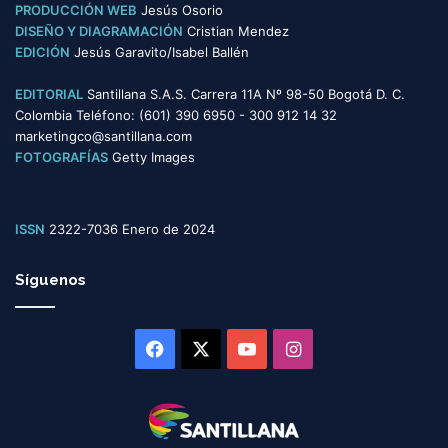
s
PRODUCCIÓN WEB
Jesús Osorio
DISEÑO Y DIAGRAMACIÓN
Cristian Mendez
EDICIÓN
Jesús Garavito/Isabel Ballén
EDITORIAL
Santillana S.A.S. Carrera 11A Nº 98-50 Bogotá D. C.
Colombia Teléfono: (601) 390 6950 - 300 912 14 32
marketingco@santillana.com
FOTOGRAFÍAS
Getty Images
ISSN
2322-7036 Enero de 2024
Síguenos
Facebook
X
YouTube
Instagram