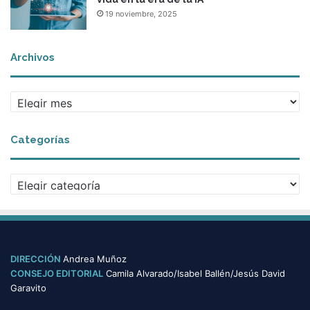
19 noviembre, 2025
Archivos
A
r
c
Categorías
h
i
v
C
o
a
s
t
e
g
o
DIRECCIÓN
Andrea Muñoz
r
CONSEJO EDITORIAL
Camila Alvarado/Isabel Ballén/Jesús David
í
Garavito
a