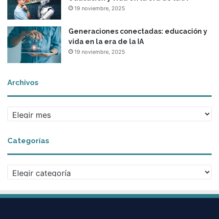
19 noviembre, 2025
Generaciones conectadas: educación y
vida en la era de la IA
19 noviembre, 2025
Archivos
A
r
c
Categorías
h
i
v
C
o
a
s
t
e
g