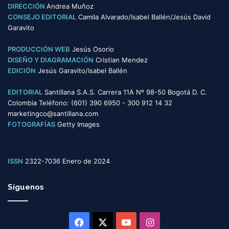
o
DIRECCIÓN
Andrea Muñoz
r
CONSEJO EDITORIAL
Camila Alvarado/Isabel Ballén/Jesús David
í
Garavito
a
s
PRODUCCIÓN WEB
Jesús Osorio
DISEÑO Y DIAGRAMACIÓN
Cristian Mendez
EDICIÓN
Jesús Garavito/Isabel Ballén
EDITORIAL
Santillana S.A.S. Carrera 11A Nº 98-50 Bogotá D. C.
Colombia Teléfono: (601) 390 6950 - 300 912 14 32
marketingco@santillana.com
FOTOGRAFÍAS
Getty Images
ISSN
2322-7036 Enero de 2024
Síguenos
Facebook
X
YouTube
Instagram