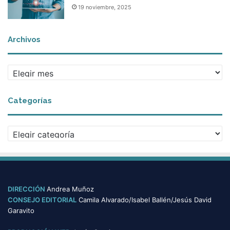
19 noviembre, 2025
Archivos
A
r
c
Categorías
h
i
v
C
o
a
s
t
e
g
o
DIRECCIÓN
Andrea Muñoz
r
CONSEJO EDITORIAL
Camila Alvarado/Isabel Ballén/Jesús David
í
Garavito
a
s