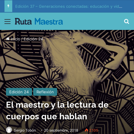
Edición 37 – Generaciones conectadas: educación y vida en la era de la IA
Menú
B
Inicio
/
Edición 24
Edición 24
Reflexión
El maestro y la lectura de
cuerpos que hablan
Sergio Tobón
20 septiembre, 2018
2.105