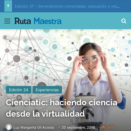
Edición 37 – Generaciones conectadas: educación y vida en la era de la IA
Menú
B
Inicio
/
Edición 24
Edición 24
Experiencias
Cienciatic: haciendo ciencia
desde la virtualidad
Luz Margarita Gil Acosta
20 septiembre, 2018
1.619