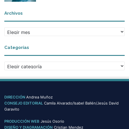
Archivos
A
r
c
Categorías
h
i
v
C
o
a
s
t
e
g
o
DIRECCIÓN
Andrea Muñoz
r
CONSEJO EDITORIAL
Camila Alvarado/Isabel Ballén/Jesús David
í
Garavito
a
s
PRODUCCIÓN WEB
Jesús Osorio
DISEÑO Y DIAGRAMACIÓN
Cristian Mendez