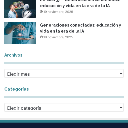
educación y vida en la era de la IA
19 noviembre, 2025
Generaciones conectadas: educación y
vida en la era de la IA
19 noviembre, 2025
Archivos
A
r
c
Categorías
h
i
v
C
o
a
s
t
e