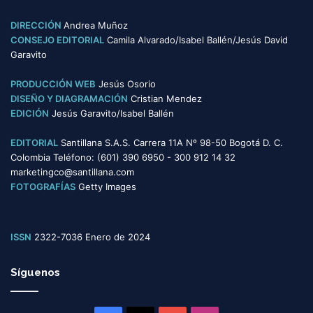
g
o
DIRECCIÓN
Andrea Muñoz
r
CONSEJO EDITORIAL
Camila Alvarado/Isabel Ballén/Jesús David
í
Garavito
a
s
PRODUCCIÓN WEB
Jesús Osorio
DISEÑO Y DIAGRAMACIÓN
Cristian Mendez
EDICIÓN
Jesús Garavito/Isabel Ballén
EDITORIAL
Santillana S.A.S. Carrera 11A Nº 98-50 Bogotá D. C.
Colombia Teléfono: (601) 390 6950 - 300 912 14 32
marketingco@santillana.com
FOTOGRAFÍAS
Getty Images
ISSN
2322-7036 Enero de 2024
Síguenos