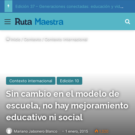
Edición 37 – Generaciones conectadas: educación y vida en la era de la IA
Menú
B
Inicio
/
Contexto
/
Contexto internacional
Contexto internacional
Edición 10
Sin cambio en el modelo de
escuela, no hay mejoramiento
educativo ni social
Mariano Jabonero Blanco
1 enero, 2015
1.320